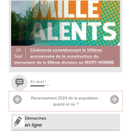
10
Cérémonie commémorant le 100ème
Sept
anniversaire de la construction du
monument de la 69ème division au MORT-HOMME
En bref !
Recensement 2024 de la population :
quand et où ?
Démarches
en ligne