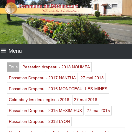
Menu
Tous
Passation drapeau - 2018 NOUMEA
Passation Drapeau - 2017 NANTUA
27 mai 2018
Passation Drapeau - 2016 MONTCEAU -LES-MINES
Colombey les deux eglises 2016
27 mai 2016
Passation Drapeau - 2015 MEXIMIEUX
27 mai 2015
Passation Drapeau - 2013 LYON