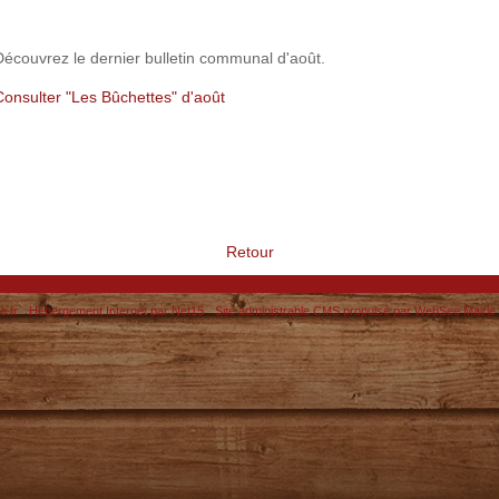
Découvrez le dernier bulletin communal d'août.
Consulter "Les Bûchettes" d'août
Retour
e.fr
-
Hébergement Internet par Net15
-
Site administrable CMS propulsé par WebSee Mairie