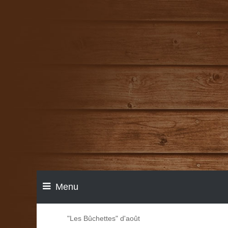
Menu
"Les Bûchettes" d'août